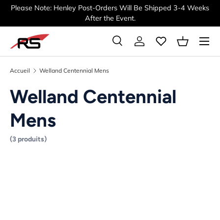
Please Note: Henley Post-Orders Will Be Shipped 3-4 Weeks
ALLER AU CONTENU
After the Event.
Menu
Recherche
Se connecter
Panier
Recherche
Rechercher
Accueil
Welland Centennial Mens
Welland Centennial
Mens
(3 produits)